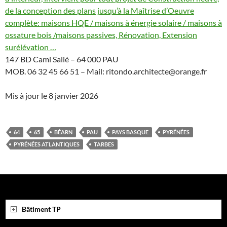
de la conception des plans jusqu’à la Maîtrise d’Oeuvre
complète: maisons HQE / maisons à énergie solaire / maisons à
ossature bois /maisons passives, Rénovation, Extension
surélévation …
147 BD Cami Salié – 64 000 PAU
MOB. 06 32 45 66 51 – Mail: ritondo.architecte@orange.fr
Mis à jour le 8 janvier 2026
64
65
BÉARN
PAU
PAYS BASQUE
PYRÉNÉES
PYRÉNÉES ATLANTIQUES
TARBES
Bâtiment TP