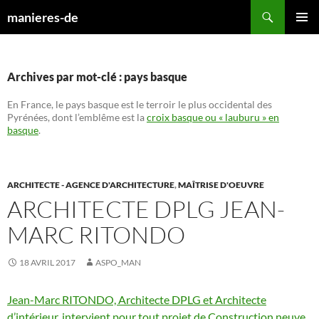
Aller
Recherche
manieres-de
au
MENU
contenu
PRINCI
Archives par mot-clé : pays basque
En France, le pays basque est le terroir le plus occidental des
Pyrénées, dont l’emblême est la
croix basque ou « lauburu » en
basque
.
ARCHITECTE - AGENCE D'ARCHITECTURE
,
MAÎTRISE D'OEUVRE
ARCHITECTE DPLG JEAN-
MARC RITONDO
18 AVRIL 2017
ASPO_MAN
Jean-Marc RITONDO, Architecte DPLG et Architecte
d’intérieur, intervient pour tout projet de Construction neuve,