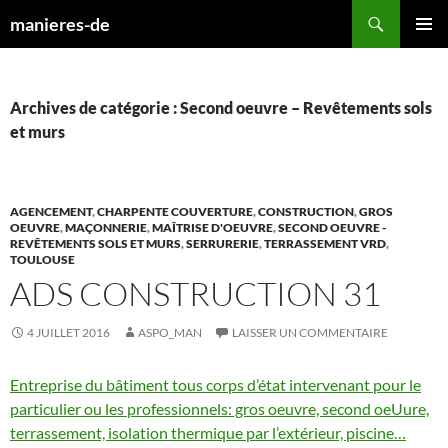
Aller
Recherche
manieres-de
au
MENU
contenu
PRINCI
Archives de catégorie : Second oeuvre – Revêtements sols
et murs
AGENCEMENT
,
CHARPENTE COUVERTURE
,
CONSTRUCTION
,
GROS
OEUVRE
,
MAÇONNERIE
,
MAÎTRISE D'OEUVRE
,
SECOND OEUVRE -
REVÊTEMENTS SOLS ET MURS
,
SERRURERIE
,
TERRASSEMENT VRD
,
TOULOUSE
ADS CONSTRUCTION 31
4 JUILLET 2016
ASPO_MAN
LAISSER UN COMMENTAIRE
Entreprise du bâtiment tous corps d’état intervenant pour le
particulier ou les professionnels: gros oeuvre, second oeUure,
terrassement, isolation thermique par l’extérieur, piscine…