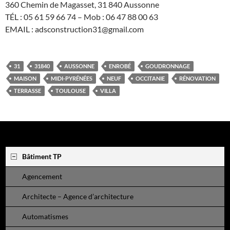
360 Chemin de Magasset, 31 840 Aussonne
TÉL : 05 61 59 66 74 – Mob : 06 47 88 00 63
EMAIL : adsconstruction31@gmail.com
31
31840
AUSSONNE
ENROBÉ
GOUDRONNAGE
MAISON
MIDI-PYRÉNÉES
NEUF
OCCITANIE
RÉNOVATION
TERRASSE
TOULOUSE
VILLA
Bâtiment TP
Agencement
Architecte – Agence d’architecture
Automatismes