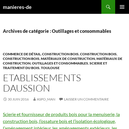
Aller
Recherche
manieres-de
au
MENU
contenu
PRINCI
Archives de catégorie : Outillages et consommables
COMMERCE DE DÉTAIL
,
CONSTRUCTION BOIS
,
CONSTRUCTION BOIS
,
CONSTRUCTION BOIS
,
MATÉRIAUX DE CONSTRUCTION
,
MATÉRIAUX DE
CONSTRUCTION
,
OUTILLAGES ET CONSOMMABLES
,
SCIERIE ET
TRAITEMENT DU BOIS
,
TOULOUSE
ETABLISSEMENTS
DAUSSION
30 JUIN 2016
ASPO_MAN
LAISSER UN COMMENTAIRE
Scierie et fournisseur de produits bois pour la menuiserie, la
construction bois, l’ossature bois et l’isolation écologique,
l’aménagement intérieur, les aménagements extérieurs, les