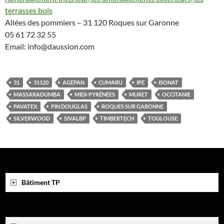
terrasses bois
Allées des pommiers – 31 120 Roques sur Garonne
05 61 72 32 55
Email: info@daussion.com
31
31120
AGEPAN
CUMARU
IPE
ISONAT
MASSARADUMBA
MIDI-PYRÉNÉES
MURET
OCCITANIE
PAVATEX
PIN DOUGLAS
ROQUES SUR GARONNE
SILVERWOOD
SIVALBP
TIMBERTECH
TOULOUSE
Bâtiment TP