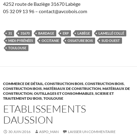
4252 route de Baziège 31670 Labège
05 32 09 13 96 – contact@avcobois.com
31
31670
BARDAGE
ERP
LABÈGE
LAMELLÉ COLLÉ
MIDI-PYRÉNÉES
OCCITANIE
OSSATURE BOIS
SUD OUEST
TOULOUSE
COMMERCE DE DÉTAIL
,
CONSTRUCTION BOIS
,
CONSTRUCTION BOIS
,
CONSTRUCTION BOIS
,
MATÉRIAUX DE CONSTRUCTION
,
MATÉRIAUX DE
CONSTRUCTION
,
OUTILLAGES ET CONSOMMABLES
,
SCIERIE ET
TRAITEMENT DU BOIS
,
TOULOUSE
ETABLISSEMENTS
DAUSSION
30 JUIN 2016
ASPO_MAN
LAISSER UN COMMENTAIRE