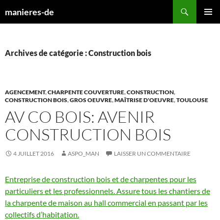
Aller
Recherche
manieres-de
au
MENU
contenu
PRINCI
Archives de catégorie : Construction bois
AGENCEMENT
,
CHARPENTE COUVERTURE
,
CONSTRUCTION
,
CONSTRUCTION BOIS
,
GROS OEUVRE
,
MAÎTRISE D'OEUVRE
,
TOULOUSE
AV CO BOIS: AVENIR
CONSTRUCTION BOIS
4 JUILLET 2016
ASPO_MAN
LAISSER UN COMMENTAIRE
Entreprise de construction bois et de charpentes pour les
particuliers et les professionnels. Assure tous les chantiers de
la charpente de maison au hall commercial en passant par les
collectifs d’habitation.