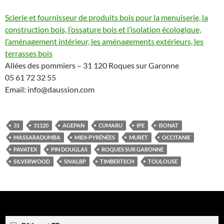
Scierie et fournisseur de produits bois pour la menuiserie, la
construction bois, l’ossature bois et l’isolation écologique,
l’aménagement intérieur, les aménagements extérieurs, les
terrasses bois
Allées des pommiers – 31 120 Roques sur Garonne
05 61 72 32 55
Email: info@daussion.com
31
31120
AGEPAN
CUMARU
IPE
ISONAT
MASSARADUMBA
MIDI-PYRÉNÉES
MURET
OCCITANIE
PAVATEX
PIN DOUGLAS
ROQUES SUR GARONNE
SILVERWOOD
SIVALBP
TIMBERTECH
TOULOUSE