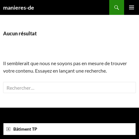
Aller
Recherche
manieres-de
au
MENU
contenu
PRINCI
Aucun résultat
Il semblerait que nous ne soyons pas en mesure de trouver
votre contenu. Essayez en lançant une recherche.
R
e
c
h
e
r
Bâtiment TP
c
h