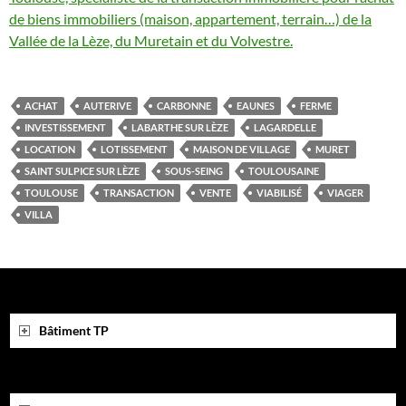
de biens immobiliers (maison, appartement, terrain…) de la
Vallée de la Lèze, du Muretain et du Volvestre.
ACHAT
AUTERIVE
CARBONNE
EAUNES
FERME
INVESTISSEMENT
LABARTHE SUR LÈZE
LAGARDELLE
LOCATION
LOTISSEMENT
MAISON DE VILLAGE
MURET
SAINT SULPICE SUR LÈZE
SOUS-SEING
TOULOUSAINE
TOULOUSE
TRANSACTION
VENTE
VIABILISÉ
VIAGER
VILLA
Bâtiment TP