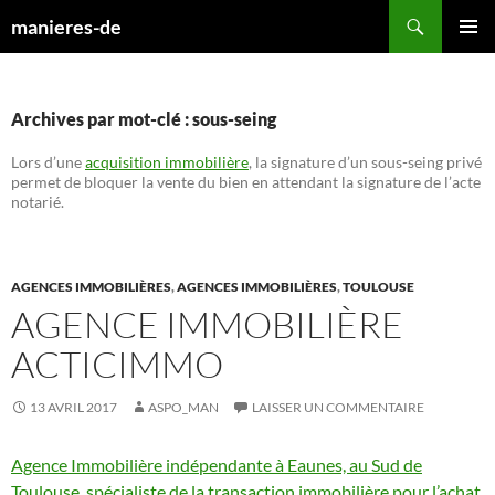
Aller
Recherche
manieres-de
au
MENU
contenu
PRINCI
Archives par mot-clé : sous-seing
Lors d’une
acquisition immobilière
, la signature d’un sous-seing privé
permet de bloquer la vente du bien en attendant la signature de l’acte
notarié.
AGENCES IMMOBILIÈRES
,
AGENCES IMMOBILIÈRES
,
TOULOUSE
AGENCE IMMOBILIÈRE
ACTICIMMO
13 AVRIL 2017
ASPO_MAN
LAISSER UN COMMENTAIRE
Agence Immobilière indépendante à Eaunes, au Sud de
Toulouse, spécialiste de la transaction immobilière pour l’achat